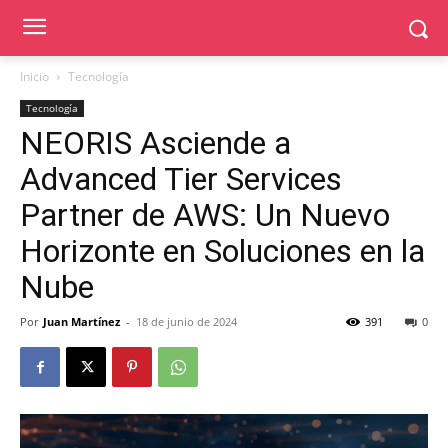
Inicio
Tecnología
Tecnología
NEORIS Asciende a
Advanced Tier Services
Partner de AWS: Un Nuevo
Horizonte en Soluciones en la
Nube
Por
Juan Martínez
-
18 de junio de 2024
391
0