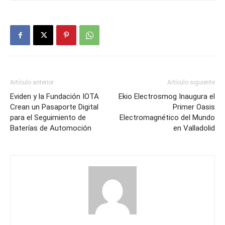
Artículo anterior
Artículo siguiente
Eviden y la Fundación IOTA
Ekio Electrosmog Inaugura el
Crean un Pasaporte Digital
Primer Oasis
para el Seguimiento de
Electromagnético del Mundo
Baterías de Automoción
en Valladolid