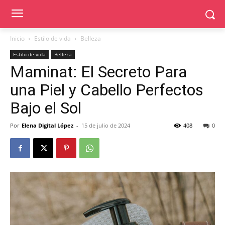
Inicio
Estilo de vida
Belleza
Estilo de vida
Belleza
Maminat: El Secreto Para
una Piel y Cabello Perfectos
Bajo el Sol
Por
Elena Digital López
-
15 de julio de 2024
408
0