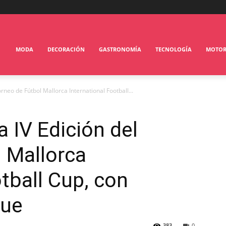
MODA
DECORACIÓN
GASTRONOMÍA
TECNOLOGÍA
MOTO
rneo de Fútbol Mallorca International Football...
 IV Edición del
 Mallorca
tball Cup, con
que
383
0