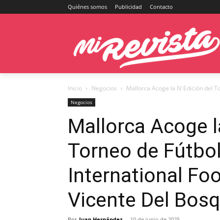
Quiénes somos
Publicidad
Contacto
Inicio
Negocios
Mallorca Acoge la IV Edición del To
Negocios
Mallorca Acoge la
Torneo de Fútbol
International Foo
Vicente Del Bos
Por
Juan Hernández
-
10 de junio de 2025