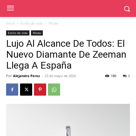
Inicio
Estilo de vida
Moda
Estilo de vida
Moda
Lujo Al Alcance De Todos: El
Nuevo Diamante De Zeeman
Llega A España
Por
Alejandro Perez
-
23 de mayo de 2026
180
0