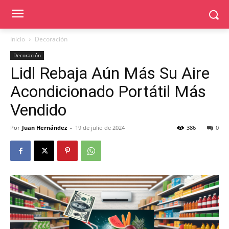
Inicio
Decoración
Decoración
Lidl Rebaja Aún Más Su Aire
Acondicionado Portátil Más
Vendido
Por
Juan Hernández
-
19 de julio de 2024
386
0