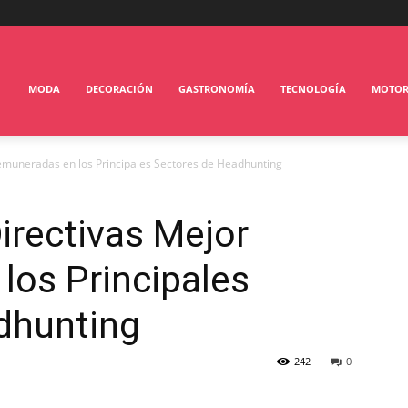
MODA
DECORACIÓN
GASTRONOMÍA
TECNOLOGÍA
MOTO
Remuneradas en los Principales Sectores de Headhunting
irectivas Mejor
los Principales
dhunting
242
0