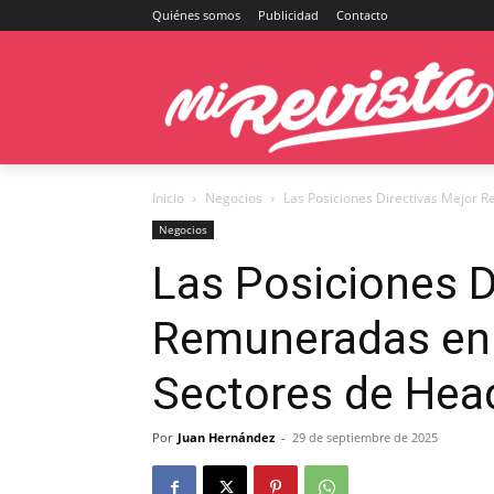
Quiénes somos
Publicidad
Contacto
Inicio
Negocios
Las Posiciones Directivas Mejor 
Negocios
Las Posiciones D
Remuneradas en 
Sectores de Hea
Por
Juan Hernández
-
29 de septiembre de 2025