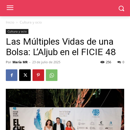
Inicio
Cultura y ocio
Cultura y ocio
Las Múltiples Vidas de una
Bolsa: L’Aljub en el FICIE 48
Por
María MR
-
23 de julio de 2025
256
0