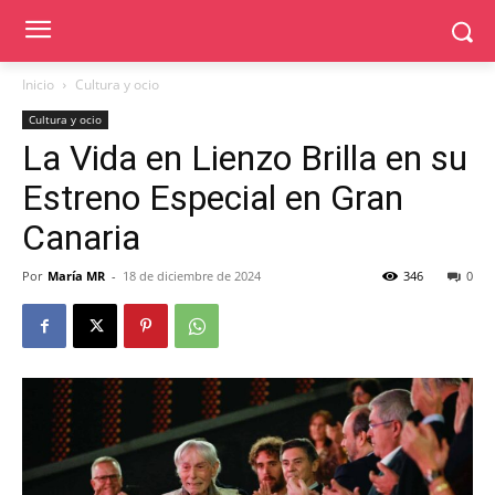
Inicio
Cultura y ocio
Cultura y ocio
La Vida en Lienzo Brilla en su
Estreno Especial en Gran
Canaria
Por
María MR
-
18 de diciembre de 2024
346
0