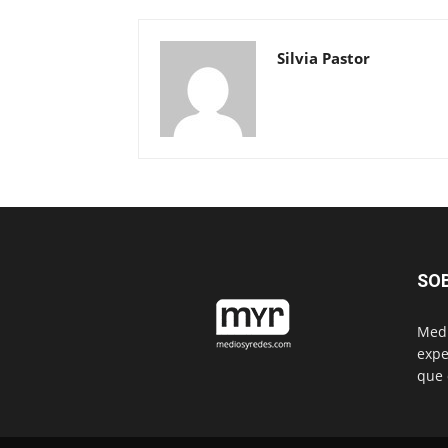
Silvia Pastor
SO
Medi
expe
que 