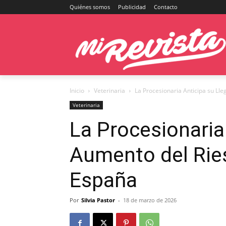
Quiénes somos
Publicidad
Contacto
Inicio
Veterinaria
La Procesionaria Anticipa su Ll
Veterinaria
La Procesionaria
Aumento del Ries
España
Por
Silvia Pastor
-
18 de marzo de 2026