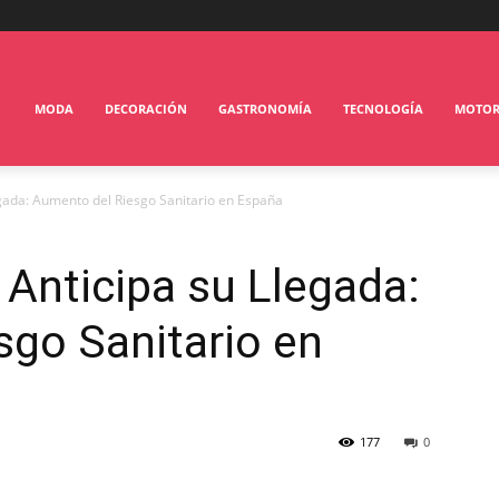
MODA
DECORACIÓN
GASTRONOMÍA
TECNOLOGÍA
MOTO
egada: Aumento del Riesgo Sanitario en España
 Anticipa su Llegada:
go Sanitario en
177
0