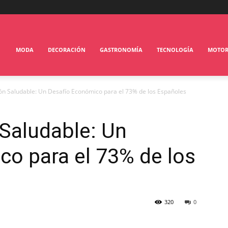
MODA
DECORACIÓN
GASTRONOMÍA
TECNOLOGÍA
MOTO
ón Saludable: Un Desafío Económico para el 73% de los Españoles
Saludable: Un
o para el 73% de los
320
0