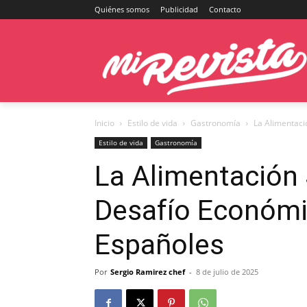
Quiénes somos
Publicidad
Contacto
Inicio
Estilo de vida
Gastronomía
La Alimentaci
Estilo de vida
Gastronomía
La Alimentación 
Desafío Económic
Españoles
Por
Sergio Ramirez chef
-
8 de julio de 2025