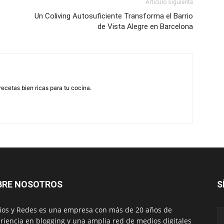
Artículo siguiente
Un Coliving Autosuficiente Transforma el Barrio
de Vista Alegre en Barcelona
recetas bien ricas para tu cocina.
BRE NOSOTROS
S
os y Redes es una empresa con más de 20 años de
riencia en blogging y una amplia red de medios digitales