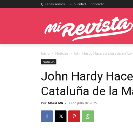
Quiénes somos
Publicidad
Contacto
Inicio
Noticias
John Hardy Hace Su Entrada en Cata
Noticias
John Hardy Hace
Cataluña de la M
Por
María MR
-
30 de julio de 2025