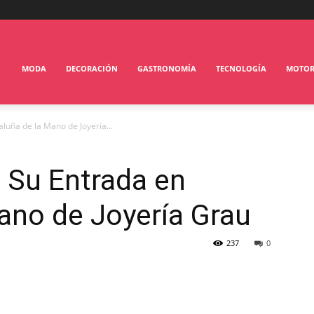
MODA
DECORACIÓN
GASTRONOMÍA
TECNOLOGÍA
MOTO
luña de la Mano de Joyería...
 Su Entrada en
ano de Joyería Grau
237
0