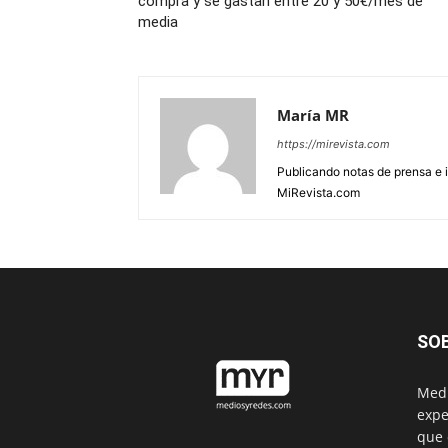
compra y se gastan entre 20 y 50€/mes de
media
María MR
https://mirevista.com
Publicando notas de prensa e i
MiRevista.com
SO
Medi
expe
que 