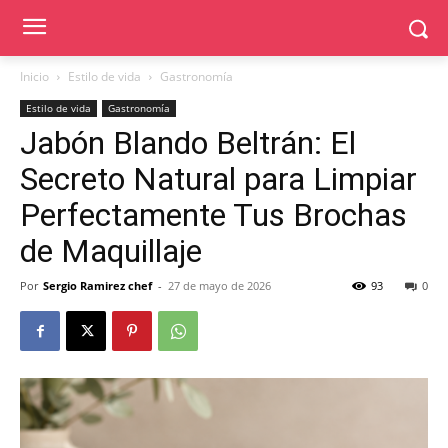
Inicio
Estilo de vida
Gastronomía
Estilo de vida
Gastronomía
Jabón Blando Beltrán: El
Secreto Natural para Limpiar
Perfectamente Tus Brochas
de Maquillaje
Por
Sergio Ramirez chef
-
27 de mayo de 2026
93
0