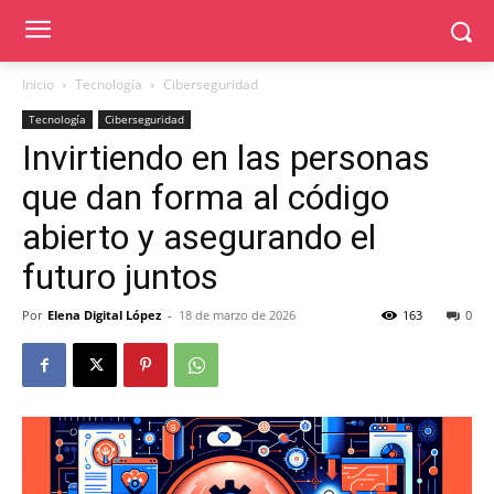
Inicio
Tecnología
Ciberseguridad
Tecnología
Ciberseguridad
Invirtiendo en las personas
que dan forma al código
abierto y asegurando el
futuro juntos
Por
Elena Digital López
-
18 de marzo de 2026
163
0