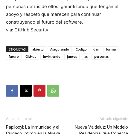
personas detrás de ellos, garantizando que tengan el
apoyo y respeto que merecen para continuar
construyendo el futuro del software.
vía: GitHub Security
ETIQUETAS
abierto
Asegurando
Código
dan
forma
futuro
GitHub
Invirtiendo
juntos
las
personas
Artículo anterior
Artículo siguiente
Papiloxyl: La Inmunidad y el
Nueva Valdeluz: Un Modelo
Cuidado Íntimo en la Nueva
Residencial que Conecta