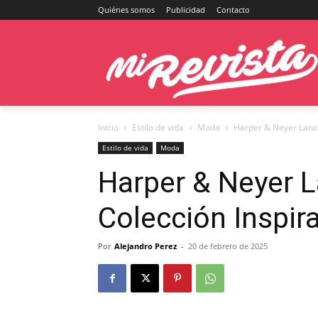
Quiénes somos
Publicidad
Contacto
Inicio
Estilo de vida
Moda
Harper & Neyer Lanza
Estilo de vida
Moda
Harper & Neyer 
Colección Inspira
Por
Alejandro Perez
-
20 de febrero de 2025