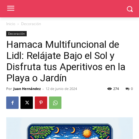
Inicio
Decoración
Decoración
Hamaca Multifuncional de
Lidl: Relájate Bajo el Sol y
Disfruta tus Aperitivos en la
Playa o Jardín
Por
Juan Hernández
-
12 de junio de 2024
274
0