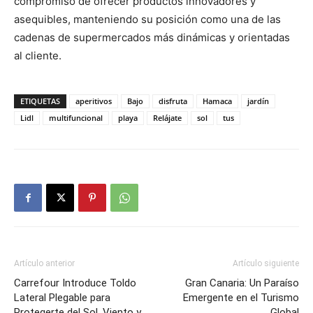
compromiso de ofrecer productos innovadores y
asequibles, manteniendo su posición como una de las
cadenas de supermercados más dinámicas y orientadas
al cliente.
ETIQUETAS
aperitivos
Bajo
disfruta
Hamaca
jardín
Lidl
multifuncional
playa
Relájate
sol
tus
Artículo anterior
Artículo siguiente
Carrefour Introduce Toldo
Gran Canaria: Un Paraíso
Lateral Plegable para
Emergente en el Turismo
Protegerte del Sol, Viento y
Global