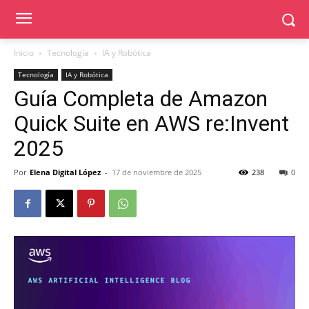
Inicio
Tecnología
IA y Robótica
Tecnología
IA y Robótica
Guía Completa de Amazon
Quick Suite en AWS re:Invent
2025
Por
Elena Digital López
-
17 de noviembre de 2025
238
0