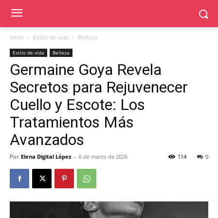
Inicio
Estilo de vida
Belleza
Estilo de vida
Belleza
Germaine Goya Revela
Secretos para Rejuvenecer
Cuello y Escote: Los
Tratamientos Más
Avanzados
Por
Elena Digital López
-
6 de marzo de 2026
114
0