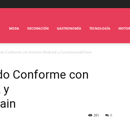
MODA
DECORACIÓN
GASTRONOMÍA
TECNOLOGÍA
MOTO
do Conforme con Amazon Bedrock y ConstitutionalChain
do Conforme con
 y
ain
251
0