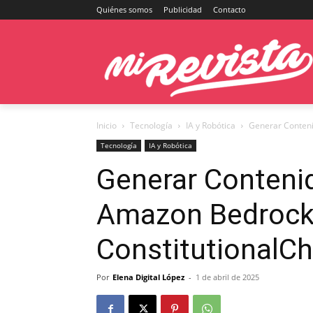
Quiénes somos
Publicidad
Contacto
Inicio
Tecnología
IA y Robótica
Generar Conteni
Tecnología
IA y Robótica
Generar Conteni
Amazon Bedrock
ConstitutionalCh
Por
Elena Digital López
-
1 de abril de 2025