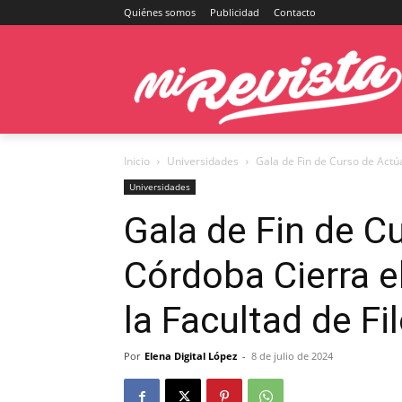
Quiénes somos
Publicidad
Contacto
Inicio
Universidades
Gala de Fin de Curso de Actú
Universidades
Gala de Fin de C
Córdoba Cierra 
la Facultad de Fi
Por
Elena Digital López
-
8 de julio de 2024