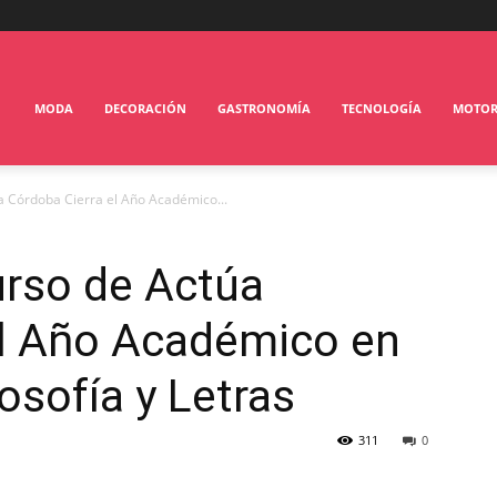
MODA
DECORACIÓN
GASTRONOMÍA
TECNOLOGÍA
MOTO
a Córdoba Cierra el Año Académico...
urso de Actúa
el Año Académico en
losofía y Letras
311
0