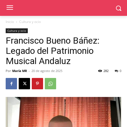
Inicio
Cultura y ocio
Cultura y ocio
Francisco Bueno Báñez:
Legado del Patrimonio
Musical Andaluz
Por
María MR
-
20 de agosto de 2025
282
0