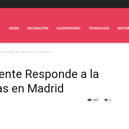
MODA
DECORACIÓN
GASTRONOMÍA
TECNOLOGÍA
MOTO
a Huelga de Basuras en Madrid
nte Responde a la
as en Madrid
247
0