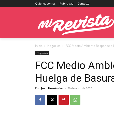
Quiénes somos
Publicidad
Contacto
Inicio
Negocios
FCC Medio Ambiente Responde a l
Negocios
FCC Medio Ambie
Huelga de Basur
Por
Juan Hernández
-
26 de abril de 2025