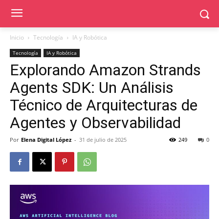
Inicio
Tecnología
IA y Robótica
Tecnología
IA y Robótica
Explorando Amazon Strands
Agents SDK: Un Análisis
Técnico de Arquitecturas de
Agentes y Observabilidad
Por
Elena Digital López
-
31 de julio de 2025
249
0