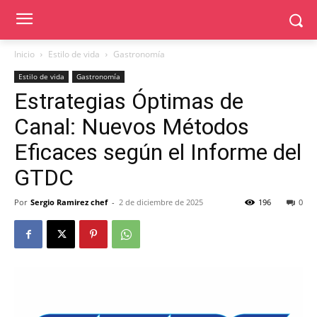
Inicio
Estilo de vida
Gastronomía
Estilo de vida
Gastronomía
Estrategias Óptimas de
Canal: Nuevos Métodos
Eficaces según el Informe del
GTDC
Por
Sergio Ramirez chef
-
2 de diciembre de 2025
196
0