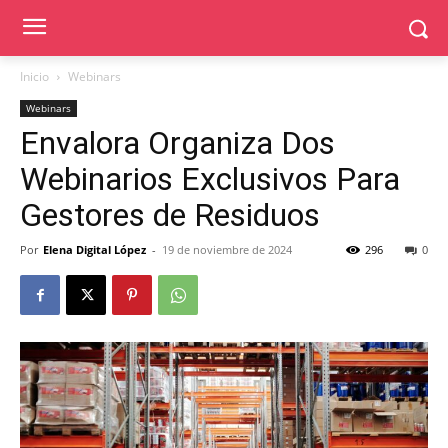
Inicio
Webinars
Webinars
Envalora Organiza Dos
Webinarios Exclusivos Para
Gestores de Residuos
Por
Elena Digital López
-
19 de noviembre de 2024
296
0