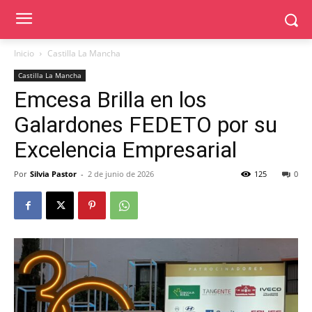
Inicio
Castilla La Mancha
Castilla La Mancha
Emcesa Brilla en los
Galardones FEDETO por su
Excelencia Empresarial
Por
Silvia Pastor
-
2 de junio de 2026
125
0