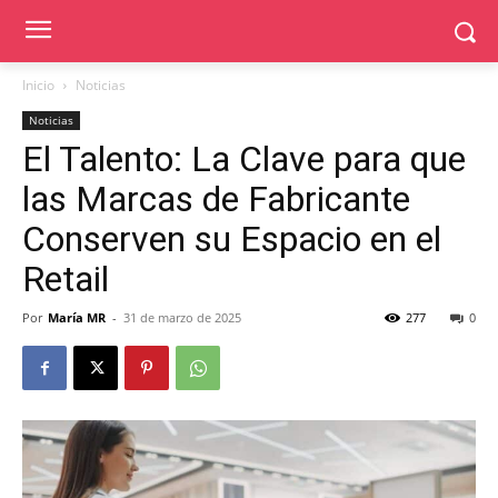
Inicio
Noticias
Noticias
El Talento: La Clave para que
las Marcas de Fabricante
Conserven su Espacio en el
Retail
Por
María MR
-
31 de marzo de 2025
277
0