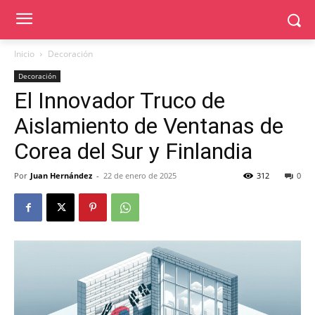
Inicio
Decoración
Decoración
El Innovador Truco de
Aislamiento de Ventanas de
Corea del Sur y Finlandia
Por
Juan Hernández
-
22 de enero de 2025
312
0