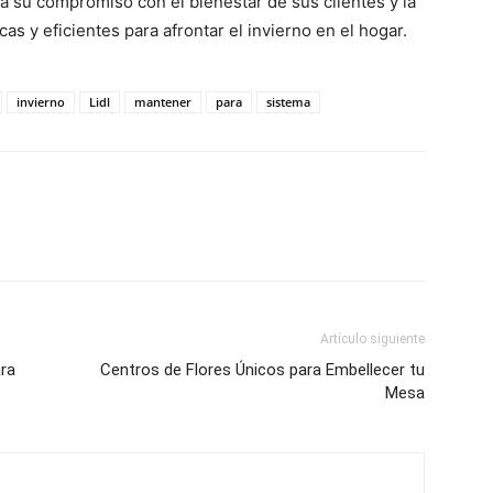
a su compromiso con el bienestar de sus clientes y la
as y eficientes para afrontar el invierno en el hogar.
invierno
Lidl
mantener
para
sistema
Artículo siguiente
ara
Centros de Flores Únicos para Embellecer tu
Mesa