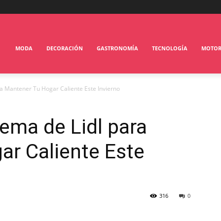
MODA
DECORACIÓN
GASTRONOMÍA
TECNOLOGÍA
MOTO
ra Mantener Tu Hogar Caliente Este Invierno
tema de Lidl para
ar Caliente Este
316
0