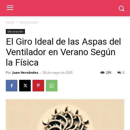
Inicio
Decoración
Decoración
El Giro Ideal de las Aspas del
Ventilador en Verano Según
la Física
Por
Juan Hernández
-
28 de mayo de 2025
299
0