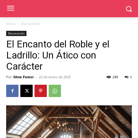
Inicio
Decoración
Decoración
El Encanto del Roble y el
Ladrillo: Un Ático con
Carácter
Por
Silvia Pastor
-
22 de enero de 2025
249
0