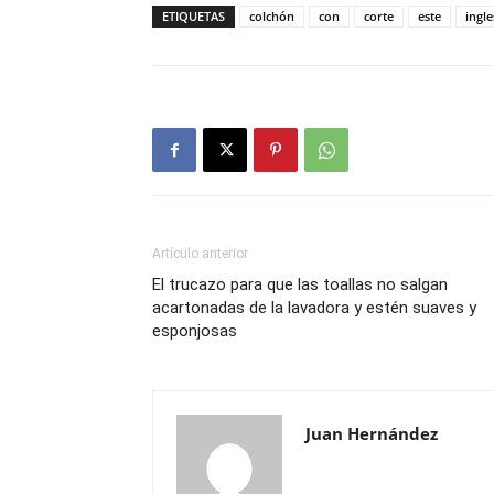
ETIQUETAS
colchón
con
corte
este
ingle
Artículo anterior
El trucazo para que las toallas no salgan
acartonadas de la lavadora y estén suaves y
esponjosas
Juan Hernández