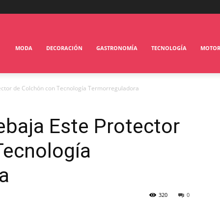
MODA
DECORACIÓN
GASTRONOMÍA
TECNOLOGÍA
MOTO
otector de Colchón con Tecnología Termorreguladora
Rebaja Este Protector
Tecnología
a
320
0