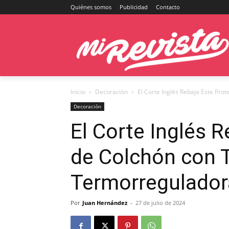
Quiénes somos
Publicidad
Contacto
Inicio
Decoración
El Corte Inglés Rebaja Este Pr
Decoración
El Corte Inglés 
de Colchón con 
Termorregulador
Por
Juan Hernández
-
27 de julio de 2024