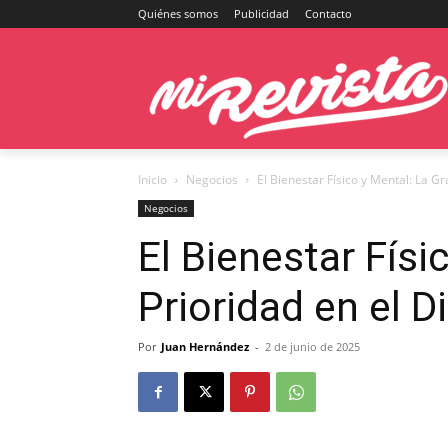
Quiénes somos
Publicidad
Contacto
Inicio
Negocios
El Bienestar Físico y Mental: La Gr
Negocios
El Bienestar Físi
Prioridad en el 
Por
Juan Hernández
-
2 de junio de 2025