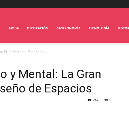
MODA
DECORACIÓN
GASTRONOMÍA
TECNOLOGÍA
MOTO
an Prioridad en el Diseño de...
co y Mental: La Gran
Diseño de Espacios
244
0