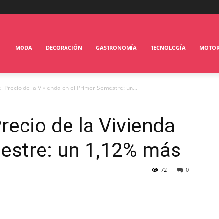
MODA
DECORACIÓN
GASTRONOMÍA
TECNOLOGÍA
MOTO
 Precio de la Vivienda en el Primer Semestre: un...
recio de la Vivienda
mestre: un 1,12% más
72
0