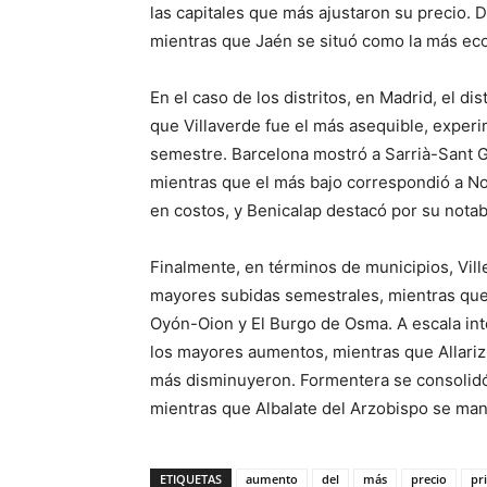
las capitales que más ajustaron su precio. D
mientras que Jaén se situó como la más ec
En el caso de los distritos, en Madrid, el d
que Villaverde fue el más asequible, exper
semestre. Barcelona mostró a Sarrià-Sant Ge
mientras que el más bajo correspondió a Nou 
en costos, y Benicalap destacó por su nota
Finalmente, en términos de municipios, Vill
mayores subidas semestrales, mientras que l
Oyón-Oion y El Burgo de Osma. A escala int
los mayores aumentos, mientras que Allari
más disminuyeron. Formentera se consolidó
mientras que Albalate del Arzobispo se ma
ETIQUETAS
aumento
del
más
precio
pr