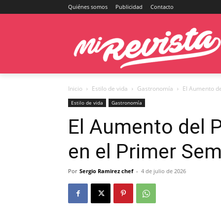
Quiénes somos
Publicidad
Contacto
Inicio
Estilo de vida
Gastronomía
El Aumento del
Estilo de vida
Gastronomía
El Aumento del P
en el Primer Se
Por
Sergio Ramirez chef
-
4 de julio de 2026