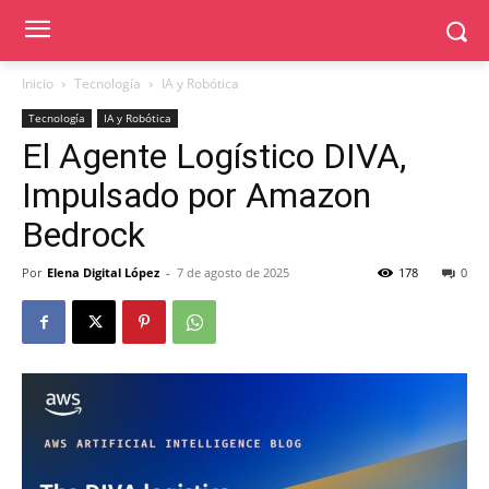
Inicio
Tecnología
IA y Robótica
Tecnología
IA y Robótica
El Agente Logístico DIVA,
Impulsado por Amazon
Bedrock
Por
Elena Digital López
-
7 de agosto de 2025
178
0