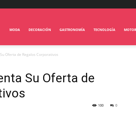
MODA
DECORACIÓN
GASTRONOMÍA
TECNOLOGÍA
MOTO
 Su Oferta de Regalos Corporativos
enta Su Oferta de
tivos
100
0