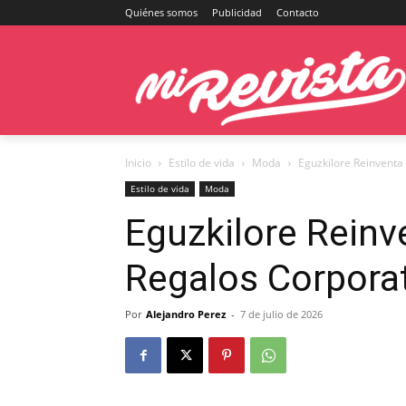
Quiénes somos
Publicidad
Contacto
Inicio
Estilo de vida
Moda
Eguzkilore Reinventa
Estilo de vida
Moda
Eguzkilore Reinv
Regalos Corpora
Por
Alejandro Perez
-
7 de julio de 2026