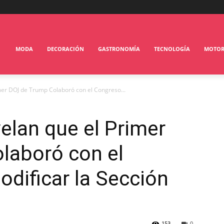
MODA
DECORACIÓN
GASTRONOMÍA
TECNOLOGÍA
MOTO
er DOJ de Trump Colaboró con el Congreso...
lan que el Primer
laboró con el
dificar la Sección
153
0