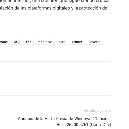
ón en Internet, una cuestión que sigue siendo crucial
ación de las plataformas digitales y la protección de
ntos
DOJ
EFF
modificar
para
primer
Revelan
Artículo siguiente
Anuncio de la Vista Previa de Windows 11 Insider
Build 26200.5751 (Canal Dev)