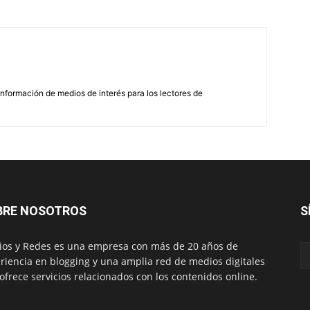
nformación de medios de interés para los lectores de
BRE NOSOTROS
S
os y Redes es una empresa con más de 20 años de
riencia en blogging y una amplia red de medios digitales
ofrece servicios relacionados con los contenidos online.