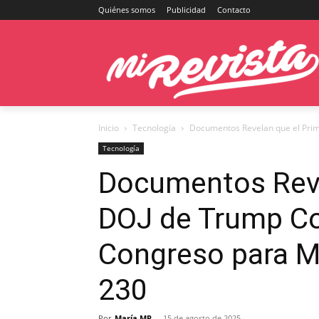
Quiénes somos
Publicidad
Contacto
Inicio
Tecnología
Documentos Revelan que el Prim
Tecnología
Documentos Reve
DOJ de Trump Co
Congreso para Mo
230
Por
María MR
-
15 de agosto de 2025