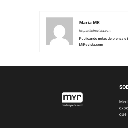
María MR
https://mirevista.com
Publicando notas de prensa e i
MiRevista.com
SO
Medi
expe
que 