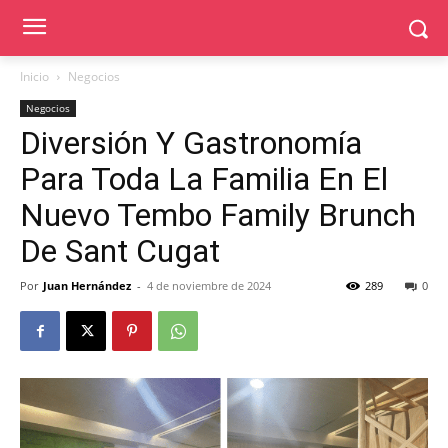
Inicio
Negocios
Negocios
Diversión Y Gastronomía
Para Toda La Familia En El
Nuevo Tembo Family Brunch
De Sant Cugat
Por
Juan Hernández
-
4 de noviembre de 2024
289
0