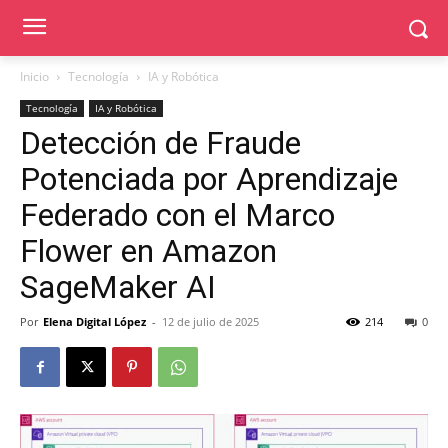
Inicio
Tecnología
IA y Robótica
Tecnología
IA y Robótica
Detección de Fraude
Potenciada por Aprendizaje
Federado con el Marco
Flower en Amazon
SageMaker AI
Por
Elena Digital López
-
12 de julio de 2025
214
0