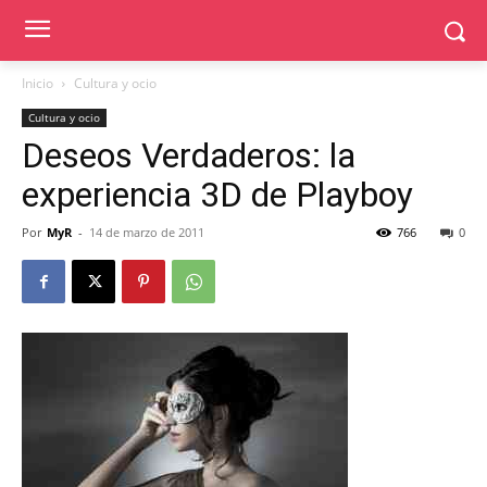
Inicio
Cultura y ocio
Cultura y ocio
Deseos Verdaderos: la
experiencia 3D de Playboy
Por
MyR
-
14 de marzo de 2011
766
0