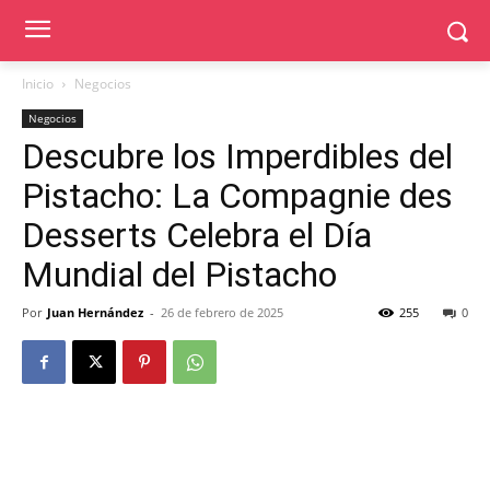
Inicio
Negocios
Negocios
Descubre los Imperdibles del
Pistacho: La Compagnie des
Desserts Celebra el Día
Mundial del Pistacho
Por
Juan Hernández
-
26 de febrero de 2025
255
0