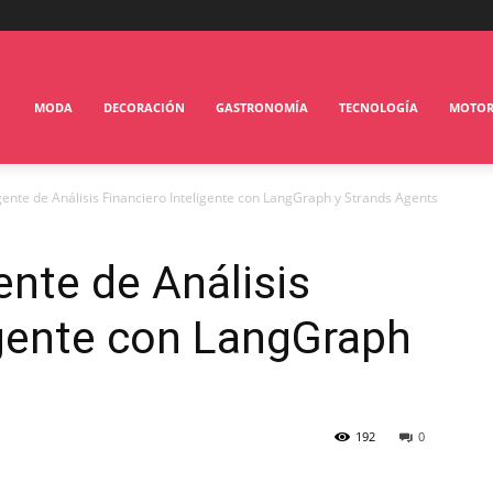
MODA
DECORACIÓN
GASTRONOMÍA
TECNOLOGÍA
MOTO
ente de Análisis Financiero Inteligente con LangGraph y Strands Agents
ente de Análisis
igente con LangGraph
s
192
0