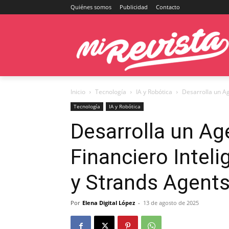
Quiénes somos
Publicidad
Contacto
Inicio
Tecnología
IA y Robótica
Desarrolla un Ag
Tecnología
IA y Robótica
Desarrolla un Ag
Financiero Intel
y Strands Agent
Por
Elena Digital López
-
13 de agosto de 2025