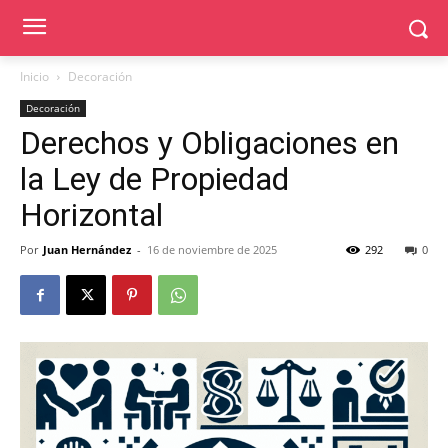
Inicio
Decoración
Decoración
Derechos y Obligaciones en
la Ley de Propiedad
Horizontal
Por
Juan Hernández
-
16 de noviembre de 2025
292
0