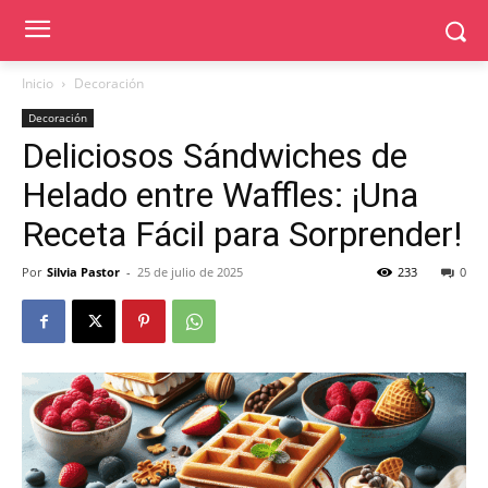
Inicio
Decoración
Decoración
Deliciosos Sándwiches de
Helado entre Waffles: ¡Una
Receta Fácil para Sorprender!
Por
Silvia Pastor
-
25 de julio de 2025
233
0