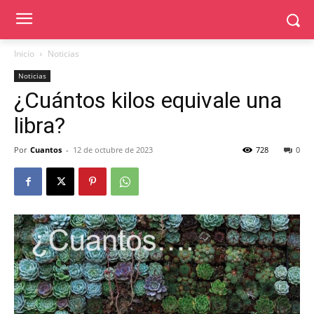
Inicio
Noticias
Noticias
¿Cuántos kilos equivale una
libra?
Por
Cuantos
-
12 de octubre de 2023
728
0