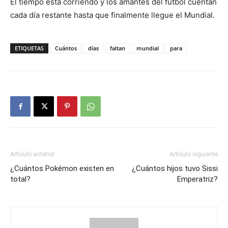
El tiempo está corriendo y los amantes del fútbol cuentan
cada día restante hasta que finalmente llegue el Mundial.
ETIQUETAS
Cuántos
días
faltan
mundial
para
Artículo anterior
Artículo siguiente
¿Cuántos Pokémon existen en
¿Cuántos hijos tuvo Sissi
total?
Emperatriz?