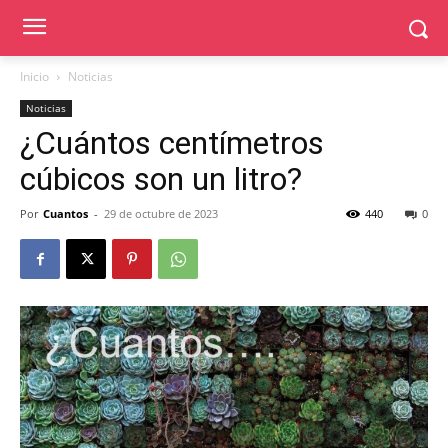
Inicio
Noticias
Noticias
¿Cuántos centímetros
cúbicos son un litro?
Por
Cuantos
-
29 de octubre de 2023
440
0