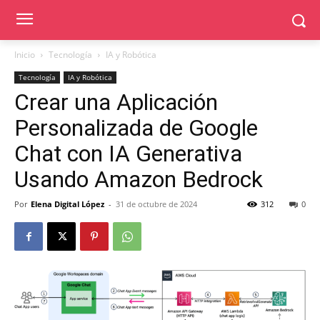
Inicio
Tecnología
IA y Robótica
Tecnología
IA y Robótica
Crear una Aplicación
Personalizada de Google
Chat con IA Generativa
Usando Amazon Bedrock
Por
Elena Digital López
-
31 de octubre de 2024
312
0