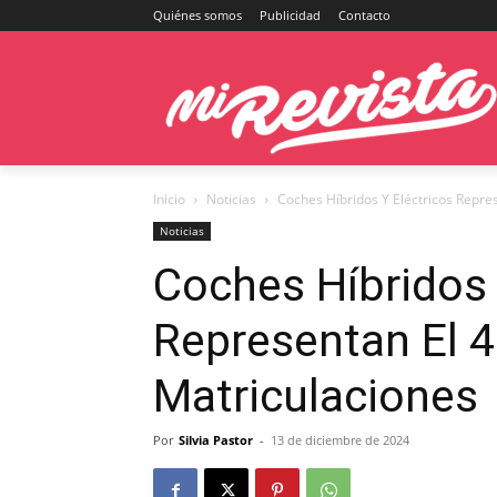
Quiénes somos
Publicidad
Contacto
Inicio
Noticias
Coches Híbridos Y Eléctricos Repr
Noticias
Coches Híbridos 
Representan El 
Matriculaciones
Por
Silvia Pastor
-
13 de diciembre de 2024