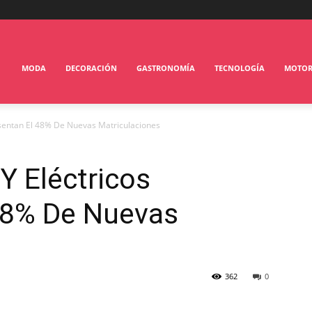
MODA
DECORACIÓN
GASTRONOMÍA
TECNOLOGÍA
MOTO
esentan El 48% De Nuevas Matriculaciones
Y Eléctricos
48% De Nuevas
362
0