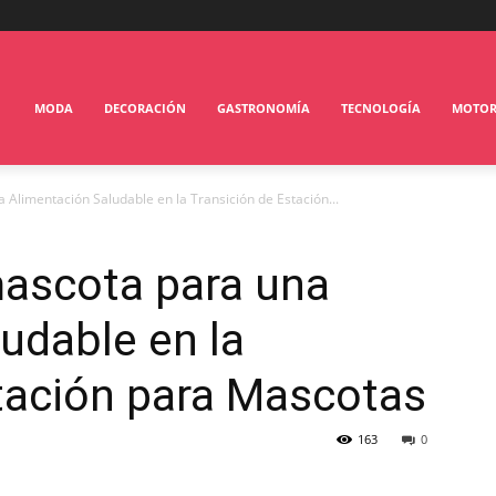
MODA
DECORACIÓN
GASTRONOMÍA
TECNOLOGÍA
MOTO
Alimentación Saludable en la Transición de Estación...
ascota para una
udable en la
tación para Mascotas
163
0