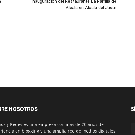
a
Inauguración del Restaurante La Parrilla de
Alcalá en Alcalá del Júcar
BRE NOSOTROS
S
os y Redes es una empresa con más de 20 años de
riencia en blogging y una amplia red de medios digitales