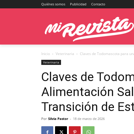
Quiénes somos
Publicidad
Contacto
Inicio
Veterinaria
Claves de Todomascota para una 
Veterinaria
Claves de Todom
Alimentación Sal
Transición de Es
Por
Silvia Pastor
-
18 de marzo de 2026