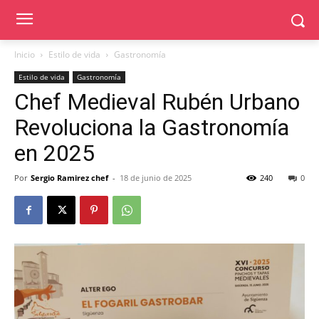
Inicio
Estilo de vida
Gastronomía
Estilo de vida
Gastronomía
Chef Medieval Rubén Urbano
Revoluciona la Gastronomía
en 2025
Por
Sergio Ramirez chef
-
18 de junio de 2025
240
0